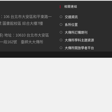
相關連結
：106 台北市大安區和平東路一
交通資訊
1號 圖書館校區 綜合大樓7樓
系所位置
大傳所訂購期刊
寄) 地址：
10610
台北市大安區
大傳所學科主題資源
一段
162
號 臺師大大傳所
大傳所開放學者平台